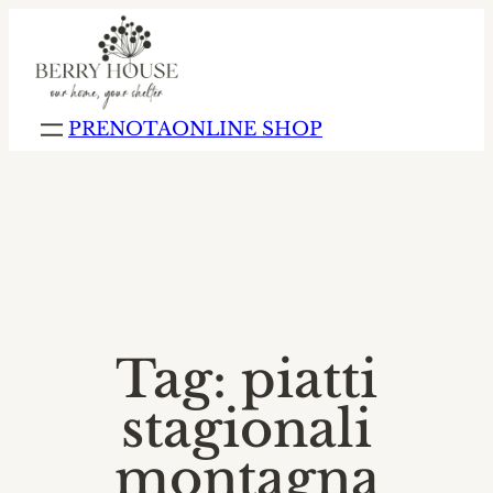
agriturismo altopiano della vigolana
agriturismo b
PRENOTA
ONLINE SHOP
▼
Tag:
piatti
stagionali
montagna