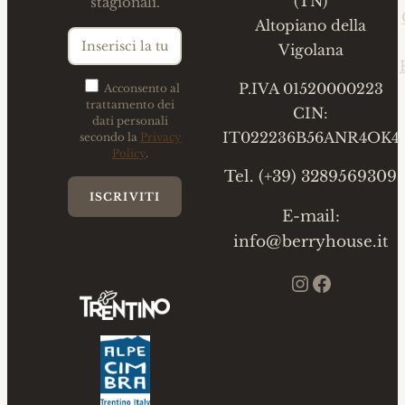
(TN)
stagionali.
Altopiano della
Vigolana
P.IVA 01520000223
Acconsento al
trattamento dei
CIN:
dati personali
IT022236B56ANR4OK4
secondo la
Privacy
Policy
.
Tel. (+39) 3289569309
E-mail:
info@berryhouse.it
Instagram
Faceboo