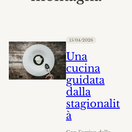
15/04/2026
Una
cucina
guidata
dalla
stagionalit
à