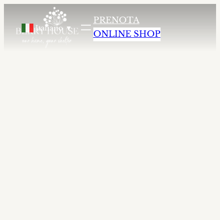
agriturismo altopiano della vigolana
agriturismo b
PRENOTA
Italiano
▼
ONLINE SHOP
Cena al
tramonto
Vivi una cena suggestiva immerso nei