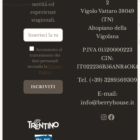
2
novità ed
Vigolo Vattaro 38049
esperienze
(TN)
stagionali.
Altopiano della
Vigolana
P.IVA 01520000223
Acconsento al
trattamento dei
CIN:
dati personali
IT022236B56ANR4OK4
secondo la
Privacy
Policy
.
Tel. (+39) 3289569309
E-mail:
info@berryhouse.it
Instagram
Faceboo