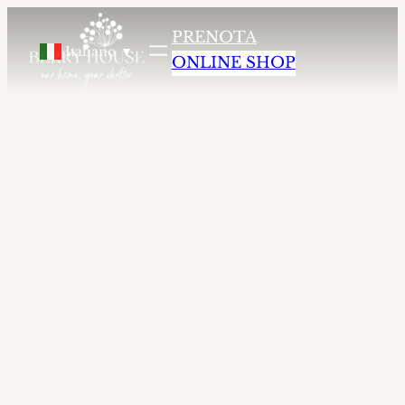
agriturismo altopiano della vigolana
agriturismo b
PRENOTA
Italiano
▼
ONLINE SHOP
Pasta Cooking
Class
Scopri l’arte della pasta fresca fatta in casa