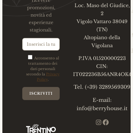
ricevere
Loc. Maso del Giudice,
promozioni,
2
novità ed
Vigolo Vattaro 38049
esperienze
(TN)
stagionali.
Altopiano della
Vigolana
P.IVA 01520000223
Acconsento al
trattamento dei
CIN:
dati personali
IT022236B56ANR4OK4
secondo la
Privacy
Policy
.
Tel. (+39) 3289569309
E-mail:
info@berryhouse.it
Instagram
Faceboo