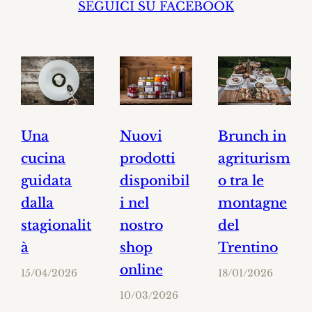
SEGUICI SU FACEBOOK
Una
Nuovi
Brunch in
cucina
prodotti
agriturism
guidata
disponibil
o tra le
dalla
i nel
montagne
stagionalit
nostro
del
à
shop
Trentino
online
15/04/2026
18/01/2026
10/03/2026