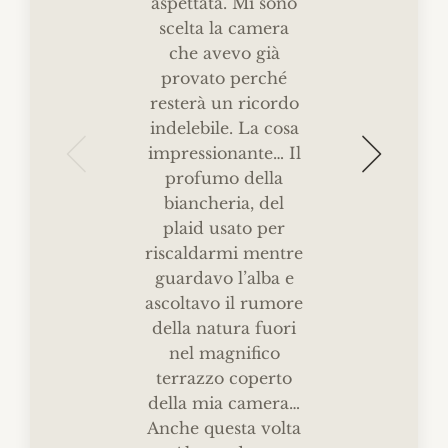
aspettata. Mi sono
e
scelta la camera
b
che avevo già
Fanno 
provato perché
Buff
resterà un ricordo
prod
indelebile. La cosa
Torte
impressionante… Il
ecc
profumo della
produ
biancheria, del
buon
plaid usato per
molto 
riscaldarmi mentre
c
guardavo l’alba e
ascoltavo il rumore
ER
della natura fuori
GO
—
REV
nel magnifico
MAR
terrazzo coperto
della mia camera…
Anche questa volta