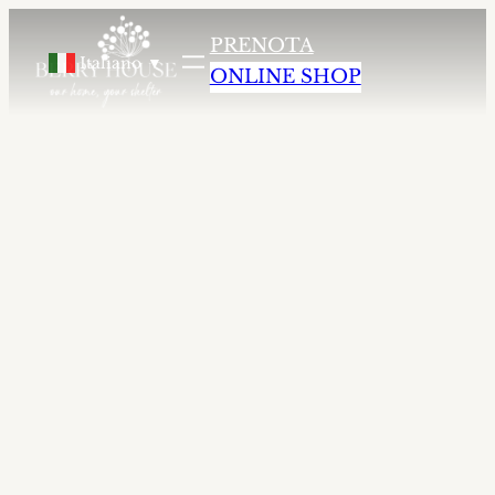
agriturismo altopiano della vigolana
agriturismo b
PRENOTA
Italiano
▼
ONLINE SHOP
Agriturismo
Berry House
Un luogo dove natura, ospitalità e
gastronomia si incontrano nel cuore del