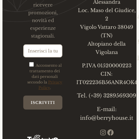
Alessandra
ricevere
Loc. Maso del Giudice,
promozioni,
2
novità ed
Vigolo Vattaro 38049
esperienze
(TN)
stagionali.
Altopiano della
Vigolana
P.IVA 01520000223
Acconsento al
trattamento dei
CIN:
dati personali
IT022236B56ANR4OK4
secondo la
Privacy
Policy
.
Tel. (+39) 3289569309
E-mail:
info@berryhouse.it
Instagram
Faceboo