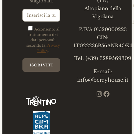
(TN)
stagionali.
Altopiano della
Vigolana
P.IVA 01520000223
Acconsento al
trattamento dei
CIN:
dati personali
IT022236B56ANR4OK4
secondo la
Privacy
Policy
.
Tel. (+39) 3289569309
E-mail:
info@berryhouse.it
Instagram
Faceboo