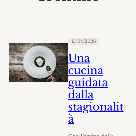
15/04/2026
Una
cucina
guidata
dalla
stagionalit
à