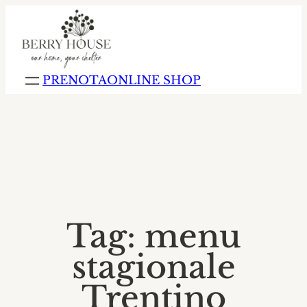
agriturismo altopiano della vigolana
agriturismo b
PRENOTA
ONLINE SHOP
▼
Tag:
menu
stagionale
Trentino