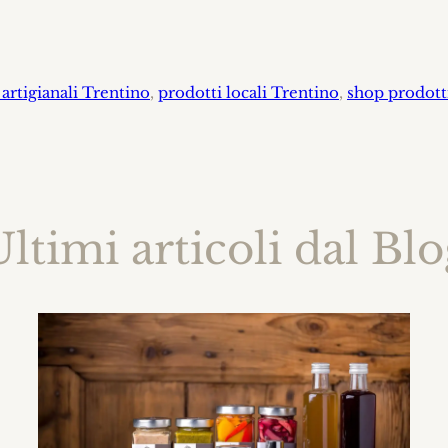
 artigianali Trentino
, 
prodotti locali Trentino
, 
shop prodotti
ltimi articoli dal Bl