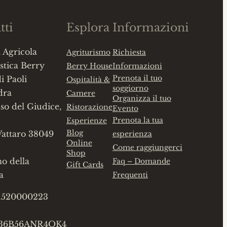
tti
Esplora
Informazioni
 Agricola
Agriturismo
Richiesta
stica Berry
Berry House
Informazioni
Prenota il tuo
i Paoli
Ospitalità &
soggiorno
dra
Camere
Organizza il tuo
so del Giudice,
Ristorazione
Evento
Prenota la tua
Esperienze
Blog
Vattaro 38049
esperienza
Online
Come raggiungerci
Shop
no della
Faq – Domande
Gift Cards
a
Frequenti
01520000223
236B56ANR4OK4