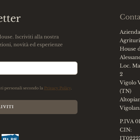
etter
Conta
Azienda
use. Iscriviti alla nostra
Agrituri
ioni, novità ed esperienze
House d
Alessan
Loc. Ma
2
Vigolo 
ti personali secondo la
Privacy Policy
.
(TN)
Altopia
Vigolan
P.IVA 
CIN:
IT022