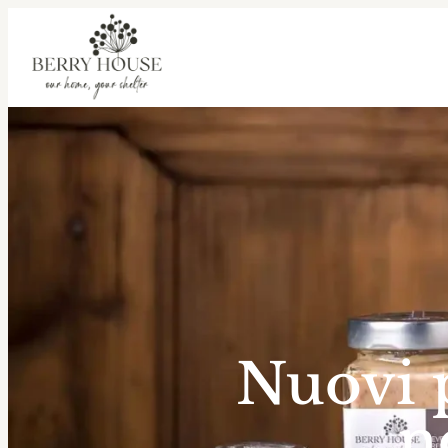
agriturismo altopiano della vigolana
agriturismo b
Nuovi p
n