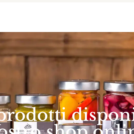
io trentino
agriturismo cani ammessi trentino
agrit
rodotti disponi
ostro shop onli