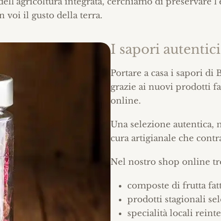
ll’agricoltura integrata, cerchiamo di preservare l’e
voi il gusto della terra.
I sapori autentic
Portare a casa i sapori d
grazie ai nuovi prodotti fa
online.
Una selezione autentica, na
cura artigianale che cont
Nel nostro shop online tr
composte di frutta fat
prodotti stagionali se
specialità locali reint